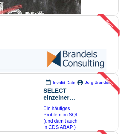
von
SAP PRESS
zugeschickt
bekommen und
Neu!
halte das erste
Mal ein
gebundenes
Exemplar davon
Mehr lesen
in der H
Neu!
Jörg Brandeis
Invalid Date
 Probleme der Teilnehmer
SELECT
einzelner
im Programm. Jetzt sogar wöchentlich
Datensätze
Mehr lesen
Ein häufiges
aus 1:N
Problem im SQL
Beziehungen
(und damit auch
in CDS ABAP )
ist das