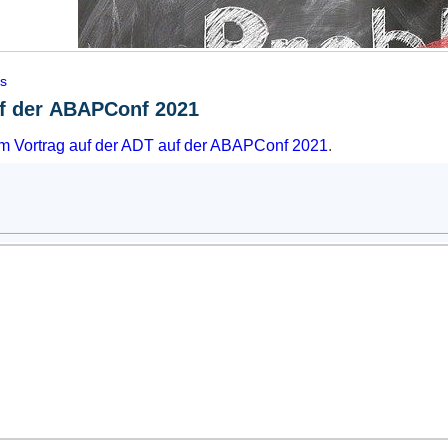
is
uf der ABAPConf 2021
m Vortrag auf der ADT auf der
ABAPConf 2021
.
In der Sprechstunde lösen wir gemeinsam konkrete
Wir haben jetzt wieder regelmäßige Sprechstunden 
(bis auf Ausnahmen) jeden Montag um 17:15Uhr. Di