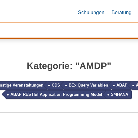
Schulungen
Beratung
Kategorie
: "
AMDP
"
nstige Veranstaltungen
CDS
BEx Query Variablen
ABAP
A
ABAP RESTful Application Programming Model
S/4HANA