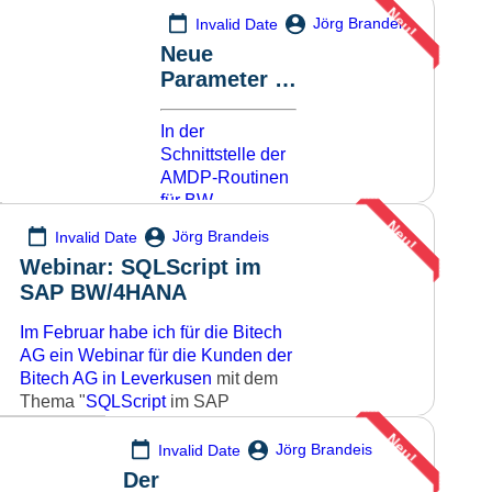
Neu!
Nachlesen
Jörg Brandeis
Invalid Date
einzelner Daten
Neue
aus einer
Parameter in
anderen Tabelle
der Signatur
(hier
Lookup-
der AMDP-
In der
Tabelle
genannt),
Routinen in
Schnittstelle der
ohne dass sich
den BW-
AMDP-Routinen
die Daten
für BW-
Transformati
ausmultiplizieren.
Transformationen
Neu!
onen
Solange eine :1
Jörg Brandeis
Invalid Date
haben sich ein
Beziehung
Webinar: SQLScript im
paar neue
vorliegt, ist die
SAP BW/4HANA
Parameter
Mehr lese
Lösung mit
eingeschlichen.
einem normalen
Im Februar habe ich für die Bitech
Das ist
Join trivial. Falls
AG ein Webinar für die Kunden der
grundsätzlich zu
Mehr lesen
aber mehrere Da
Bitech AG in Leverkusen
mit dem
Begrüssen, da in
Thema "
SQLScript
im SAP
der "alten"
BW/4HANA
- die Alternative zu
ABAP-Welt
Neu!
ABAP" gehalten.
Jörg Brandeis
Invalid Date
wesentlich mehr
Der
Informationen in
SQLScript ist der SQL-Dialekt der