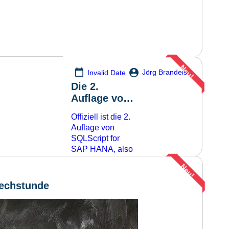
Neu!
Jörg Brandeis
Invalid Date
Die 2.
Auflage von
SQLScript for
Offiziell ist die 2.
SAP HANA
Auflage von
ist
SQLScript for
erschienen
SAP HANA, also
der Englischen
Neu!
Ausgabe meines
Buches, schon
echstunde
seit Mitte August
verfügbar. Heute
habe ich meine
Autorenexemplare