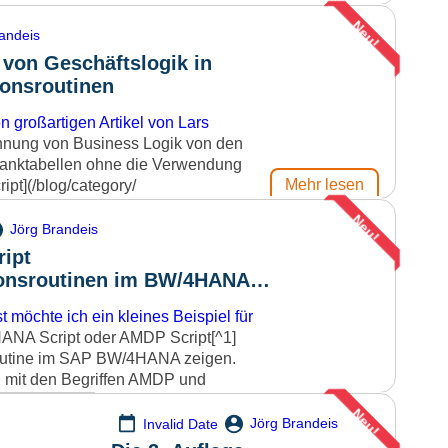
elegant
Neu!
komplexere
andeis
Anforderungen in
logik in
der SAP HANA
onsroutinen
Datenbank
auslagern. Ein
n großartigen
Artikel von Lars
Auszug aus der 2.
nnung von Business Logik von den
Auflage meines
banktabellen ohne die Verwendung
Buches "SQLScript
Mehr lesen
pt](/blog/category/
für SAP HANA",
Neu!
erschienen im
Jörg Brandeis
Rheinwerkverlag,
ipt
SAP Press.
onsroutinen im BW/4HANA -
Mehr lesen
AMDP-
Prozeduren
 möchte ich ein kleines Beispiel für
ANA Script oder AMDP Script[^1]
Eine AMDP-
outine im SAP BW/4HANA zeigen.
Prozedur ist aus
h mit den Begriffen AMDP und
Mehr lesen
der Perspektive ei
 dann, welchen Code das System als
Neu!
Mehr lesen
Implementier
Jörg Brandeis
Invalid Date