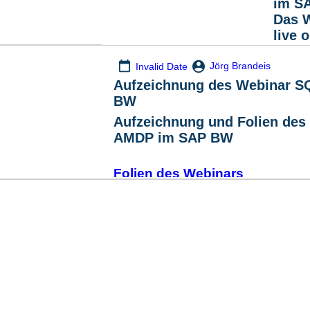
im S
Das W
live 
Nutzen
Jörg Brandeis
Invalid Date
oder S
Aufzeichnung des Webinar S
die Po
BW
voll au
Transfo
Aufzeichnung und Folien des
AMDP im SAP BW
Folien des Webinars