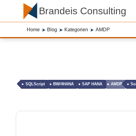
Brandeis Consulting
Home
Blog
Kategorien
AMDP
➤
➤
➤
SQLScript
BW/4HANA
SAP HANA
AMDP
So