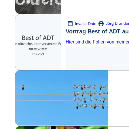
Jörg Brande
Invalid Date
Vortrag Best of ADT a
Hier sind die Folien von meine