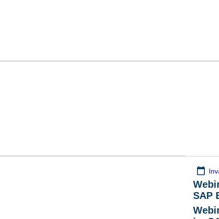
Inv
Webi
SAP 
Webi