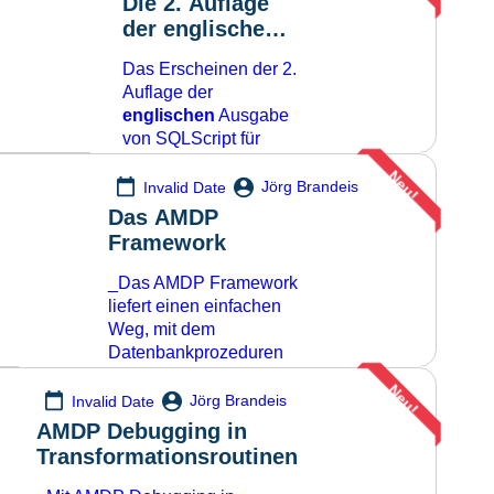
Die 2. Auflage
der englischen
Ausgabe von
Das Erscheinen der 2.
SQLScript for
Auflage der
SAP HANA
englischen
Ausgabe
erscheint im
von SQLScript für
August
SAP HANA ist für den
Neu!
26. August 2021
Jörg Brandeis
Invalid Date
geplant. Die Ausgabe
Das AMDP
ist aktualisiert und
Framework
erweitert um ein paar
neue Themen. Es
_Das AMDP Framework
entspricht damit
liefert einen einfachen
weitgehend der
Weg, mit dem
aktuellen deutschen
Datenbankprozeduren
Ausgabe.
in SQLScript in ABAP
Neu!
Programmen und BW-
Neue Themen
Jörg Brandeis
Invalid Date
Transformationsroutinen
AMDP Debugging in
![]
genutzt werden können.
Transformationsroutinen
Mehr lesen
(
https://cms.brandeis.d
Ein Auszug aus der 2.
Auflage meines