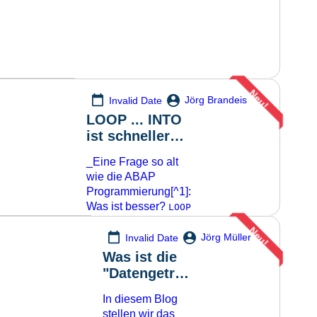
Neu!
Jörg Brandeis
Invalid Date
LOOP ... INTO
ist schneller
als LOOP ...
_Eine Frage so alt
ASSIGNING !
wie die ABAP
Programmierung[^1]:
Was ist besser?
LOOP
,
.. INTO
LOOP ..
Neu!
oder
Jörg Müller
Invalid Date
ASSIGNING
LOOP
... REFERENCE
Was ist die
[^2]? In der
INTO
"Datengetrie
Diskussion darüber
bene
spielt die Laufzeit
In diesem Blog
Fertigung"?
häufig eine große
stellen wir das