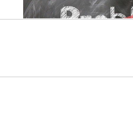
In der Sprechstunde lösen wir gemeinsam konkrete
Wir haben jetzt wieder regelmäßige Sprechstunden 
(bis auf Ausnahmen) jeden Montag um 17:15Uhr. Di