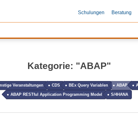
Schulungen
Beratung
Kategorie
: "
ABAP
"
nstige Veranstaltungen
CDS
BEx Query Variablen
ABAP
A
ABAP RESTful Application Programming Model
S/4HANA