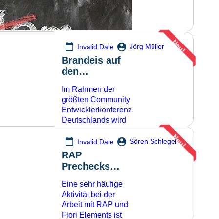
Teil einer Serie zu
Schulungen
Mehr lesen
dem The
von
Brandeis
Consulting
Neu!
Jörg Müller
Invalid Date
Die Sprache
Brandeis auf
ABAP hat sich
se
den
Mehr lesen
Magdeburger
Im Rahmen der
Developer
größten Community
Days 2026
Entwicklerkonferenz
Deutschlands wird
es einen Ein-Tages-
Neu!
Workshop zu
Sören Schlegel
Invalid Date
modernen SAP
 Probleme der Teilnehmer
RAP
ABAP und Clean
Prechecks
im Programm. Jetzt sogar wöchentlich
Mehr lesen
Core geben.
verwenden
Mehr lesen
Eine sehr häufige
und
Aktivität bei der
kombinieren
Arbeit mit RAP und
Fiori Elements ist