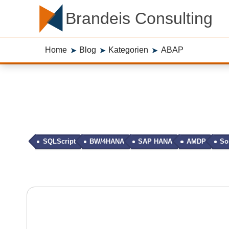
Brandeis Consulting
Home
Blog
Kategorien
ABAP
➤
➤
➤
SQLScript
BW/4HANA
SAP HANA
AMDP
So