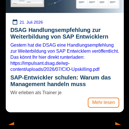
21. Juli 2026
DSAG Handlungsempfehlung zur
Weiterbildung von SAP Entwicklern
Gestern hat die DSAG eine Handlungsempfehlung
zur Weiterbildung von SAP Entwicklern veröffentlicht.
Das könnt Ihr hier direkt runterladen:
https://impulsant.dsag.de/wp-
content/uploads/2026/07/CIO-Upskilling.pdf
SAP-Entwickler schulen: Warum das
Management handeln muss
Wir erleben als Trainer je
Mehr lesen
S/4