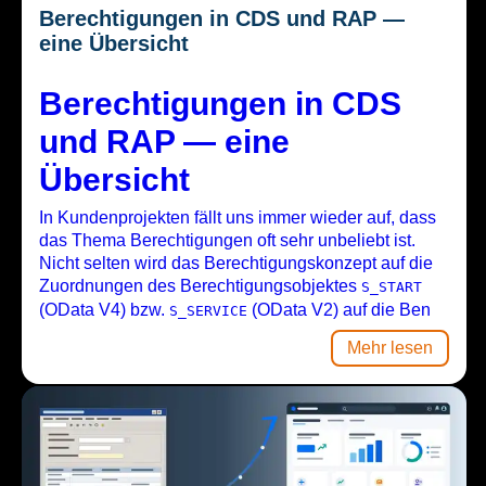
Berechtigungen in CDS und RAP —
eine Übersicht
Berechtigungen in CDS
und RAP — eine
Übersicht
In Kundenprojekten fällt uns immer wieder auf, dass
das Thema Berechtigungen oft sehr unbeliebt ist.
Nicht selten wird das Berechtigungskonzept auf die
Zuordnungen des Berechtigungsobjektes
S_START
(OData V4) bzw.
(OData V2) auf die Ben
S_SERVICE
Mehr lesen