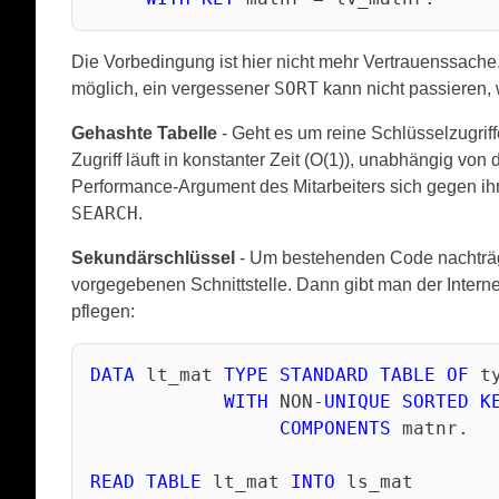
Die Vorbedingung ist hier nicht mehr Vertrauenssache.
SORT
möglich, ein vergessener
kann nicht passieren, 
Gehashte Tabelle
- Geht es um reine Schlüsselzugriff
Zugriff läuft in konstanter Zeit (O(1)), unabhängig vo
Performance-Argument des Mitarbeiters sich gegen ihn 
SEARCH
.
Sekundärschlüssel
- Um bestehenden Code nachträgli
vorgegebenen Schnittstelle. Dann gibt man der Intern
pflegen:
DATA
 lt_mat 
TYPE
STANDARD
TABLE
OF
 t
WITH
 NON-
UNIQUE
SORTED
K
COMPONENTS
 matnr.

READ
TABLE
 lt_mat 
INTO
 ls_mat
