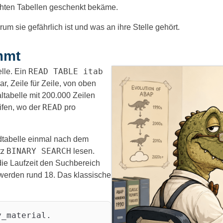
ashten Tabellen geschenkt bekäme.
um sie gefährlich ist und was an ihre Stelle gehört.
mmt
READ TABLE itab
lle. Ein
r, Zeile für Zeile, von oben
ltabelle mit 200.000 Zeilen
READ
ifen, wo der
pro
dtabelle einmal nach dem
BINARY SEARCH
tz
lesen.
t die Laufzeit den Suchbereich
 werden rund 18. Das klassische
y_material.
