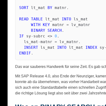
SORT
 lt_mat 
BY
 matnr.

READ
TABLE
 lt_mat 
INTO
 ls_mat

WITH
KEY
 matnr = lv_matnr

BINARY
SEARCH
IF
 sy-subrc <> 
0
.

  ls_mat-matnr = lv_matnr.

INSERT
 ls_mat 
INTO
 lt_mat 
INDEX
ENDIF
Das war sauberes Handwerk für seine Zeit. Es gab schl
Mit SAP Release 4.0, also Ende der Neunziger, kame
konnte ab da übernehmen, was vorher Handarbeit wa
sich auch eine Standardtabelle einen schnellen Zugrif
die richtige Lösung liegt also seit über zwei Jahrzehnt