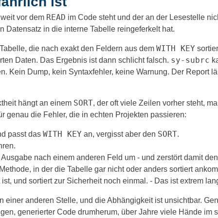
hrlich ist
READ
t weit vor dem
im Code steht und der an der Lesestelle nicht
n Datensatz in die interne Tabelle reingeferkelt hat.
WITH KEY
r Tabelle, die nach exakt den Feldern aus dem
sortie
sy-subrc
ierten Daten. Das Ergebnis ist dann schlicht falsch.
ka
n. Kein Dump, kein Syntaxfehler, keine Warnung. Der Report läu
SORT
ktheit hängt an einem
, der oft viele Zeilen vorher steht
für genau die Fehler, die in echten Projekten passieren:
WITH KEY
SORT
nd passt das
an, vergisst aber den
.
hren.
ne Ausgabe nach einem anderen Feld um - und zerstört damit d
thode, in der die Tabelle gar nicht oder anders sortiert ankom
 ist, und sortiert zur Sicherheit noch einmal. - Das ist extrem la
einer anderen Stelle, und die Abhängigkeit ist unsichtbar. Gena
, generierter Code drumherum, über Jahre viele Hände im sel