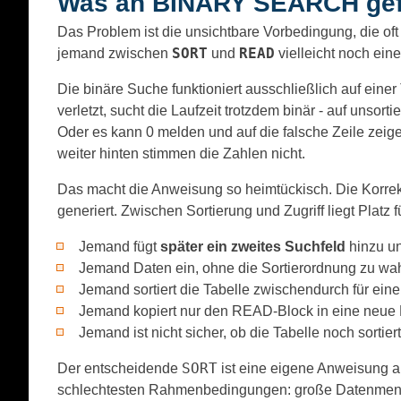
Was an BINARY SEARCH gefä
Das Problem ist die unsichtbare Vorbedingung, die of
SORT
READ
jemand zwischen
und
vielleicht noch eine
Die binäre Suche funktioniert ausschließlich auf eine
verletzt, sucht die Laufzeit trotzdem binär - auf unsort
Oder es kann 0 melden und auf die falsche Zeile zeige
weiter hinten stimmen die Zahlen nicht.
Das macht die Anweisung so heimtückisch. Die Korre
generiert. Zwischen Sortierung und Zugriff liegt Platz 
Jemand fügt
später ein zweites Suchfeld
hinzu u
Jemand Daten ein, ohne die Sortierordnung zu wa
Jemand sortiert die Tabelle zwischendurch für ei
Jemand kopiert nur den READ-Block in eine neue Me
Jemand ist nicht sicher, ob die Tabelle noch sortiert
SORT
Der entscheidende
ist eine eigene Anweisung an 
schlechtesten Rahmenbedingungen: große Datenmengen