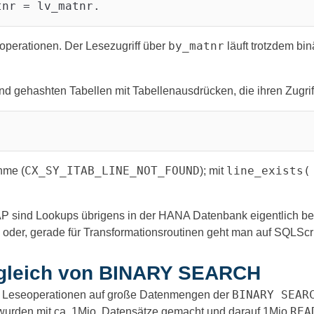
by_matnr
xoperationen. Der Lesezugriff über
läuft trotzdem bin
 und gehashten Tabellen mit Tabellenausdrücken, die ihren Zugr
CX_SY_ITAB_LINE_NOT_FOUND
line_exists(
ahme (
); mit
AP sind Lookups übrigens in der HANA Datenbank eigentlich 
oder, gerade für Transformationsroutinen geht man auf SQLScr
ergleich von BINARY SEARCH
BINARY SEAR
le Leseoperationen auf große Datenmengen der
REA
wurden mit ca. 1Mio. Datensätze gemacht und darauf 1Mio