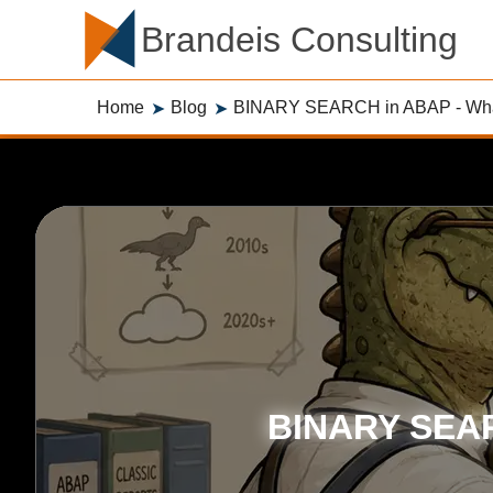
Brandeis Consulting
Home
Blog
BINARY SEARCH in ABAP - What
➤
➤
BINARY SEAR