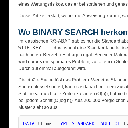
eines Wartungsrisikos, das er bei sortierten und geh
Dieser Artikel erklärt, woher die Anweisung kommt, war
Wo BINARY SEARCH herko
Im klassischen R/3-ABAP gab es nur die Standardtabe
WITH KEY ...
durchsucht eine Standardtabelle linea
nach unten. Bei zehn Einträgen egal. Bei einer Materia
wird daraus ein spürbares Problem, vor allem in Schle
Durchlauf einmal ausgeführt wird.
Die binäre Suche löst das Problem. Wer eine Standar
Suchschlüssel sortiert, kann sie danach mit dem Zusa
Statt linear durch alle Zeilen zu laufen (O(n)), halbier
bei jedem Schritt (O(log n)). Aus 200.000 Vergleichen
Muster sieht so aus:
DATA
 lt_mat 
TYPE
STANDARD
TABLE
OF
 t