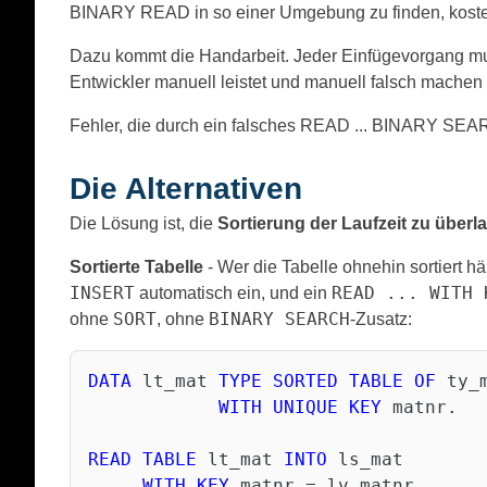
BINARY READ in so einer Umgebung zu finden, kostet T
Dazu kommt die Handarbeit. Jeder Einfügevorgang muss
Entwickler manuell leistet und manuell falsch machen
Fehler, die durch ein falsches READ ... BINARY SEARC
Die Alternativen
Die Lösung ist, die
Sortierung der Laufzeit zu überl
Sortierte Tabelle
- Wer die Tabelle ohnehin sortiert häl
INSERT
READ ... WITH 
automatisch ein, und ein
SORT
BINARY SEARCH
ohne
, ohne
-Zusatz:
DATA
 lt_mat 
TYPE
SORTED
TABLE
OF
 ty_m
WITH
UNIQUE
KEY
 matnr.

READ
TABLE
 lt_mat 
INTO
 ls_mat

WITH
KEY