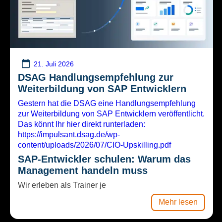
21. Juli 2026
DSAG Handlungsempfehlung zur
Weiterbildung von SAP Entwicklern
Gestern hat die DSAG eine Handlungsempfehlung
zur Weiterbildung von SAP Entwicklern veröffentlicht.
Das könnt Ihr hier direkt runterladen:
https://impulsant.dsag.de/wp-
content/uploads/2026/07/CIO-Upskilling.pdf
SAP-Entwickler schulen: Warum das
Management handeln muss
Wir erleben als Trainer je
Mehr lesen
S/4