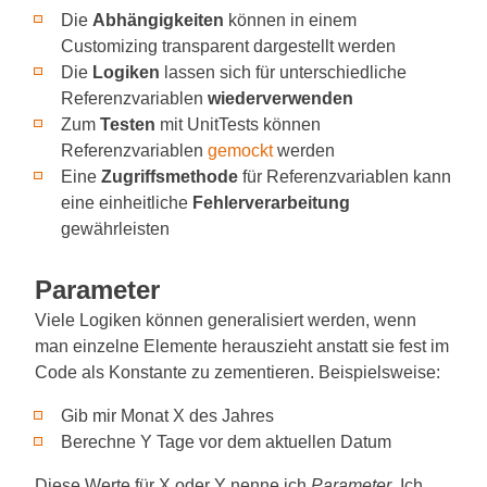
Die
Abhängigkeiten
können in einem
Customizing transparent dargestellt werden
Die
Logiken
lassen sich für unterschiedliche
Referenzvariablen
wiederverwenden
Zum
Testen
mit UnitTests können
Referenzvariablen
gemockt
werden
Eine
Zugriffsmethode
für Referenzvariablen kann
eine einheitliche
Fehlerverarbeitung
gewährleisten
Parameter
Viele Logiken können generalisiert werden, wenn
man einzelne Elemente herauszieht anstatt sie fest im
Code als Konstante zu zementieren. Beispielsweise:
Gib mir Monat X des Jahres
Berechne Y Tage vor dem aktuellen Datum
Diese Werte für X oder Y nenne ich
Parameter
. Ich