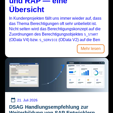
und RAP — eine
Übersicht
In Kundenprojekten fällt uns immer wieder auf, dass
das Thema Berechtigungen oft sehr unbeliebt ist.
Nicht selten wird das Berechtigungskonzept auf die
Zuordnungen des Berechtigungsobjektes
S_START
(OData V4) bzw.
(OData V2) auf die Ben
S_SERVICE
Mehr lesen
21. Juli 2026
DSAG Handlungsempfehlung zur
Weiterbildung von SAP Entwicklern