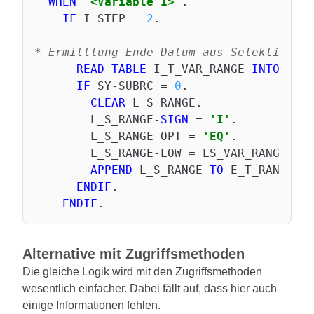
WHEN
'<Variable 1>'
.

IF
 I_STEP = 
2
.

READ
TABLE
 I_T_VAR_RANGE 
INTO
 LS_
IF
 SY-SUBRC = 
0
.

CLEAR
 L_S_RANGE.

        L_S_RANGE-
SIGN
 = 
'I'
.

        L_S_RANGE-OPT = 
'EQ'
.

        L_S_RANGE-LOW = LS_VAR_RANGE-HIG
APPEND
 L_S_RANGE 
TO
 E_T_RANGE.

ENDIF
.

ENDIF
Alternative mit Zugriffsmethoden
Die gleiche Logik wird mit den Zugriffsmethoden
wesentlich einfacher. Dabei fällt auf, dass hier auch
einige Informationen fehlen.