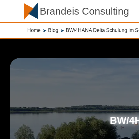
Brandeis Consulting
Home
Blog
BW/4HANA Delta Schulung im Se
➤
➤
BW/4H