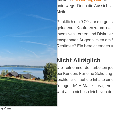
unterwegs. Doch die Aussicht au
Meile.
Pünktlich um 9:00 Uhr morgens
gelegenen Konferenzraum, der d
intensives Lernen und Diskuti
entspannten Augenblicken am 
Resümee? Ein bereicherndes u
Nicht Alltäglich
Die Teilnehmenden arbeiten jed
bei Kunden. Für eine Schulung is
leichter, sich auf die Inhalte e
"dringende" E-Mail zu reagieren
wird auch nicht so leicht von d
den See