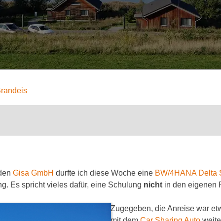
Brandeis
nden
Gisa GmbH
durfte ich diese Woche eine
BW/4HANA Delta 
. Es spricht vieles dafür, eine Schulung
nicht
in den eigenen R
Zugegeben, die Anreise war et
mit dem
Car Sharing Auto
weite