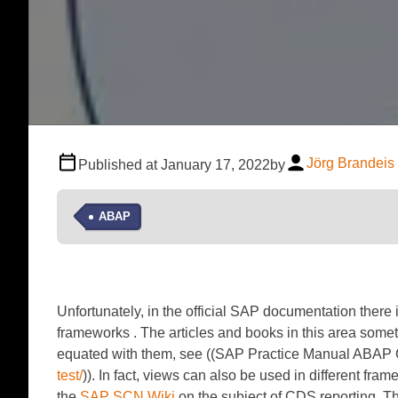
Jörg Brandeis
Published at
January 17, 2022
by
ABAP
Unfortunately, in the official SAP documentation there i
frameworks . The articles and books in this area some
equated with them, see ((SAP Practice Manual ABAP C
test/
)). In fact, views can also be used in different fr
the
SAP SCN Wiki
on the subject of CDS reporting. Th