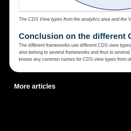
The CDS View types from the analytics area and the 
Conclusion on the different
The different frameworks use different CDS view types
also belong to several frameworks and thus to several vi
knows any common names for CDS view types from oth
More articles