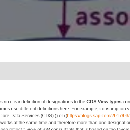
s no clear definition of designations to the
CDS View types
con
times use different definitions here. For example, consumption 
ore Data Services (CDS) )) or ((
https://blogs.sap.com/2017/03
ameworks at the same time and therefore more than one designation
ese reflect a view of BW consultants that is based on the layer