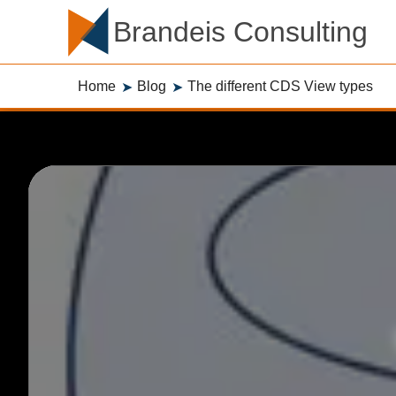
Brandeis Consulting
Home
Blog
The different CDS View types
➤
➤