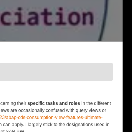
cerning their
specific tasks and roles
in the different
views are occasionally confused with query views or
/23/abap-cds-consumption-view-features-ultimate-
 can apply. I largely stick to the designations used in
s of SAP BW.