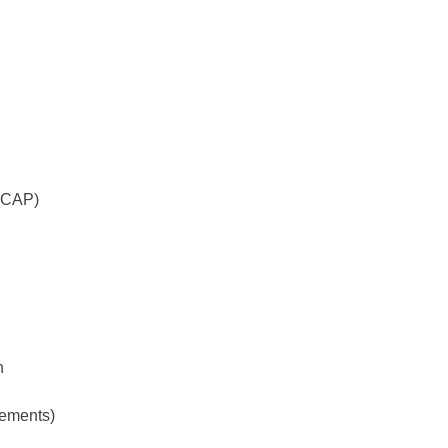
(CAP)
n
lements)