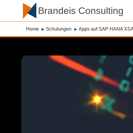
Brandeis Consulting
Home
Schulungen
Apps auf SAP HANA XS
➤
➤